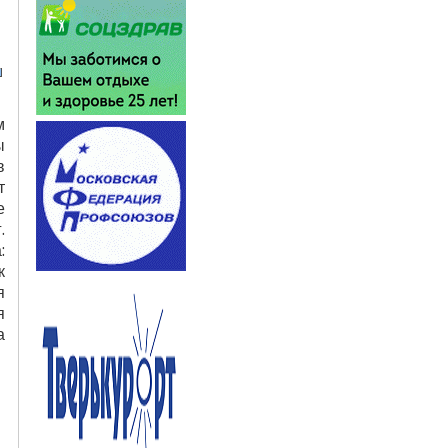
м
ы
в
т
е
.
:
к
я
я
а