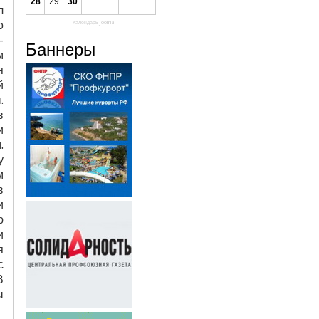
28
29
30
л
о
Календарь Joomla
-
Баннеры
м
я
й
.
в
и
.
у
м
в
и
ю
и
я
с
В
ы