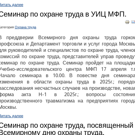
Читать далее
Семинар по охране труда в УИЦ МФП.
Категория
Охрана труда
В преддверии Всемирного дня охраны труда горко
профсоюза и Департамент торговли и услуг города Москв
для руководителей и специалистов по охране труда,
члено
комиссий по охране труда, представителей управ проведу
семинар по охране труда. Семинар пройдет на площадк
Учебно-исследовательского центра МФП 17 апреля т.г
Начало семинара в 10.00. В повестке дня семинара
изменения в области охраны труда в 2025г.; порядо
расследования несчастных случаев на производстве, нова
форма акта Н-1 в 2025г.; вопросы состояни
производственного травматизма на предприятиях город
Москвы.
Читать далее
Семинар по охране труда, посвященный
Всемирному дню охраны труда.