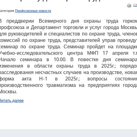
Категория
Профсоюзные новости
В преддверии Всемирного дня охраны труда горко
профсоюза и Департамент торговли и услуг города Москв
для руководителей и специалистов по охране труда,
члено
комиссий по охране труда, представителей управ проведу
семинар по охране труда. Семинар пройдет на площадк
Учебно-исследовательского центра МФП 17 апреля т.г
Начало семинара в 10.00. В повестке дня семинара
изменения в области охраны труда в 2025г.; порядо
расследования несчастных случаев на производстве, нова
форма акта Н-1 в 2025г.; вопросы состояни
производственного травматизма на предприятиях город
Москвы.
Читать далее