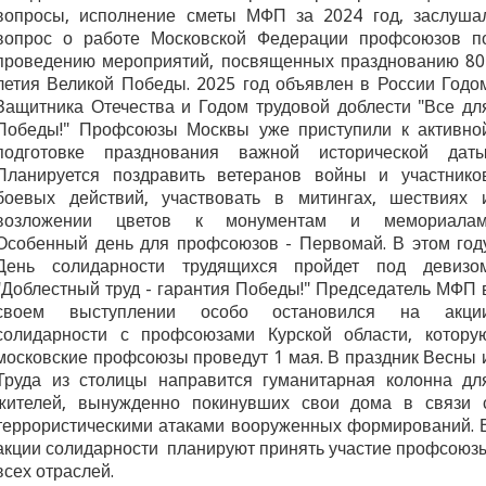
вопросы, исполнение сметы МФП за 2024 год, заслуша
вопрос о работе Московской Федерации профсоюзов п
проведению мероприятий, посвященных празднованию 80
летия Великой Победы. 2025 год объявлен в России Годо
Защитника Отечества и Годом трудовой доблести "Все дл
Победы!" Профсоюзы Москвы уже приступили к активно
подготовке празднования важной исторической даты
Планируется поздравить ветеранов войны и участнико
боевых действий, участвовать в митингах, шествиях 
возложении цветов к монументам и мемориалам
Особенный день для профсоюзов - Первомай. В этом год
День солидарности трудящихся пройдет под девизо
"Доблестный труд - гарантия Победы!" Председатель МФП 
своем выступлении особо остановился на акци
солидарности с профсоюзами Курской области, котору
московские профсоюзы проведут 1 мая. В праздник Весны 
Труда из столицы направится гуманитарная колонна дл
жителей, вынужденно покинувших свои дома в связи 
террористическими атаками вооруженных формирований. 
акции солидарности планируют принять участие профсоюз
всех отраслей.