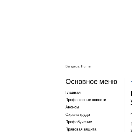
1
2
3
4
5
6
Вы здесь:
Home
Основное меню
Главная
Профсоюзные новости
Анонсы
Охрана труда
Профобучение
Правовая защита