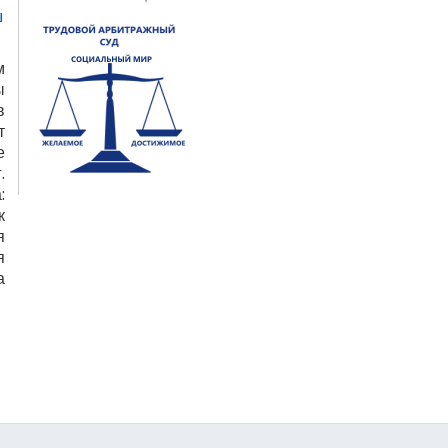
м
ы
в
т
е
.
:
к
я
я
а