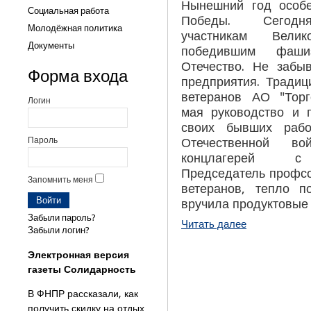
Нынешний год особе
Социальная работа
Победы. Сего
Молодёжная политика
участникам
Вели
Документы
победившим фаш
Отечество.
Не забыв
Форма входа
предприятия. Традиц
ветеранов АО "То
Логин
мая
руководство и
своих бывших рабо
Отечественной во
Пароль
концлагерей с
Председатель профсо
Запомнить меня
ветеранов, тепло 
вручила продуктовые
Забыли пароль?
Читать далее
Забыли логин?
Электронная версия
газеты Солидарность
В ФНПР рассказали, как
получить скидку на отдых