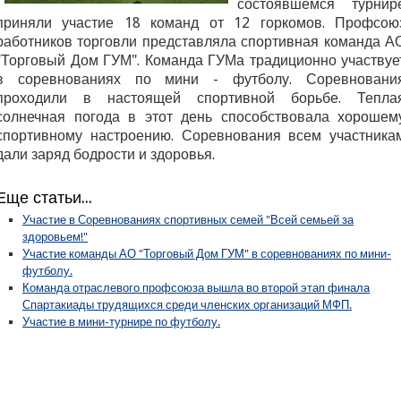
состоявшемся турнир
приняли участие 18 команд от 12 горкомов.
Профсою
работников торговли представляла спортивная команда А
"Торговый Дом ГУМ". Команда ГУМа традиционно участвуе
в соревнованиях по мини - футболу. Соревновани
проходили в настоящей спортивной борьбе. Тепла
солнечная погода в этот день способствовала хорошем
спортивному настроению. Соревнования всем участника
дали заряд бодрости и здоровья.
Еще статьи...
Участие в Соревнованиях спортивных семей "Всей семьей за
здоровьем!"
Участие команды АО "Торговый Дом ГУМ" в соревнованиях по мини-
футболу.
Команда отраслевого профсоюза вышла во второй этап финала
Спартакиады трудящихся среди членских организаций МФП.
Участие в мини-турнире по футболу.