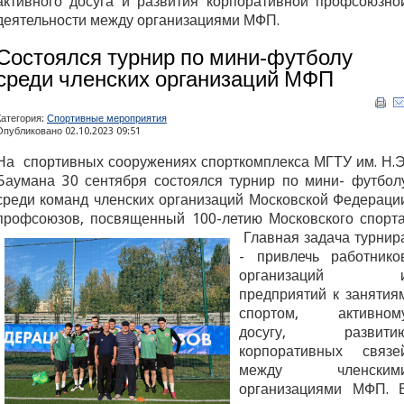
активного досуга и развития корпоративной профсоюзно
деятельности между организациями МФП.
Состоялся турнир по мини-футболу
среди членских организаций МФП
Категория:
Спортивные мероприятия
Опубликовано 02.10.2023 09:51
На спортивных сооружениях спорткомплекса МГТУ им. Н.Э
Баумана 30 сентября состоялся турнир
по мини- футбол
среди команд членских организаций Московской Федераци
профсоюзов, посвященный 100-летию Московского спорта
Главная задача турнир
- привлечь работнико
организаций 
предприятий к занятия
спортом, активном
досугу, развити
корпоративных связе
между членским
организациями МФП.