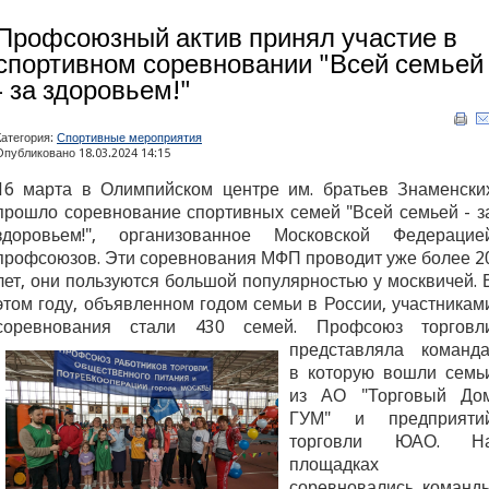
Профсоюзный актив принял участие в
спортивном соревновании "Всей семьей
- за здоровьем!"
Категория:
Спортивные мероприятия
Опубликовано 18.03.2024 14:15
16 марта в Олимпийском центре им. братьев Знаменски
прошло соревнование спортивных семей "Всей семьей - з
здоровьем!", организованное Московской Федерацие
профсоюзов. Эти соревнования МФП проводит уже более 2
лет, они пользуются большой популярностью у москвичей. 
этом году, объявленном годом семьи в России, участникам
соревнования стали 430 семей.
Профсоюз торговл
представляла команда
в которую вошли семь
из АО "Торговый До
ГУМ" и предприяти
торговли ЮАО. Н
площадках
соревновались команд