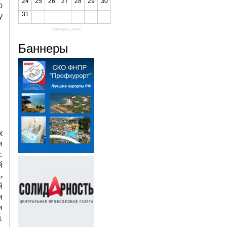
24
25
26
27
28
29
30
ю
31
у
Календарь Joomla
Баннеры
к
и
.
й
ь
й
и
и
.