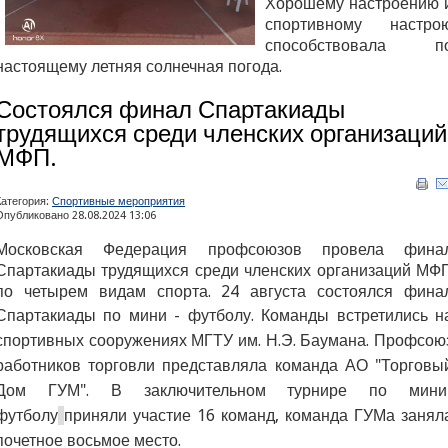
Хорошему настроению 
спортивному настро
способствовала п
настоящему летняя солнечная погода.
Состоялся финал Спартакиады
трудящихся среди членских организаций
МФП.
Категория:
Спортивные мероприятия
Опубликовано 28.08.2024 13:06
Московская Федерация профсоюзов провела фина
Спартакиады трудящихся среди членских организаций МФ
по четырем видам спорта. 24 августа состоялся фина
Спартакиады по мини - футболу. Команды
встретились
н
спортивных сооружениях МГТУ им. Н.Э. Баумана. Профсою
работников торговли представляла команда АО "Торговы
Дом ГУМ". В заключительном турнире по мини
футболу
приняли участие 16 команд, команда ГУМа занял
почетное восьмое место.