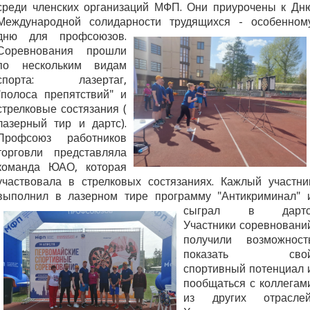
среди членских организаций МФП. Они приурочены к Дн
Международной солидарности трудящихся - особенном
дню для профсоюзов.
Соревнования прошли
по нескольким видам
спорта: лазертаг,
"полоса препятствий" и
стрелковые состязания (
лазерный тир и дартс).
Профсоюз работников
торговли представляла
команда ЮАО, которая
участвовала в стрелковых состязаниях. Кажлый участни
выполнил в лазерном тире
программу "Антикриминал" 
сыграл в дартс
Участники соревновани
получили возможност
показать сво
спортивный потенциал 
пообщаться с коллегам
из других отраслей