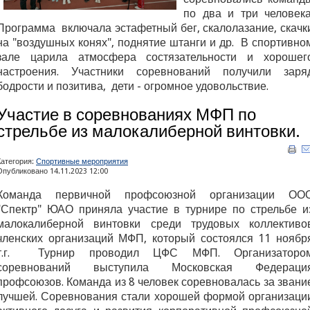
по два и три человека
Программа включала эстафетный бег, скалолазание, скачк
на "воздушных конях", поднятие штанги и др. В спортивно
зале царила атмосфера состязательности и хорошег
настроения. Участники соревнований получили заря
бодрости и позитива, дети - огромное удовольствие.
Участие в соревнованиях МФП по
стрельбе из малокалиберной винтовки.
Категория:
Спортивные мероприятия
Опубликовано 14.11.2023 12:00
Команда первичной профсоюзной организации ОО
"Спектр" ЮАО приняла участие в турнире по стрельбе и
малокалиберной винтовки среди трудовых коллективо
членских организаций МФП, который состоялся 11 ноябр
т.г. Турнир проводил ЦФС МФП. Организаторо
соревнований выступила Московская Федераци
профсоюзов. Команда из 8 человек соревновалась за звани
лучшей. Соревнования стали хорошей формой организаци