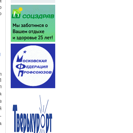
и
ю
о
л
П
л
а
з
й
-
а