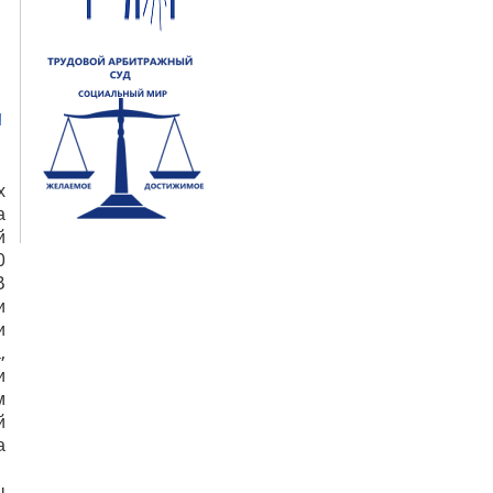
х
а
й
0
В
и
и
,
и
м
й
а
ы