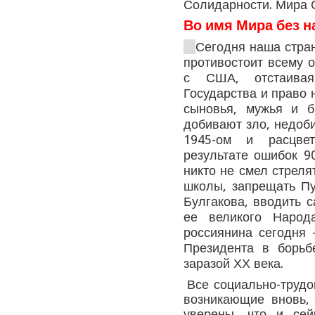
Солидарности. Мира 
Во имя Мира без н
Сегодня наша стран
противостоит всему 
с США, отстаивая
Государства и право 
сыновья, мужья и б
добивают зло, недоб
1945-ом и расцве
результате ошибок 90
никто не смел стреля
школы, запрещать Пу
Булгакова, вводить 
ее великого Народ
россиянина сегодня
Президента в борь
заразой ХХ века.
Все социально-труд
возникающие вновь,
уверены, что и се