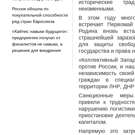
исторические тр
неизменными.
Россия обошла по
покупательной способности
В этом году много
ряд стран Евросоюза
встречает Первомай
Родина вновь вст
«Хайтек: навыки будущего»:
страшнейшей заразо
предприятия получат от
для защиты свобо
финалистов не навыки, а
государства и права 
решения для внедрения
«Коллективный Запад
против России, и наш
независимость своей
граждан в специа
территории ЛНР, ДНР 
Санкционные меры
привели к трудност
нарушению логистики 
приостановке деятел
капиталом.
Напрямую это затр