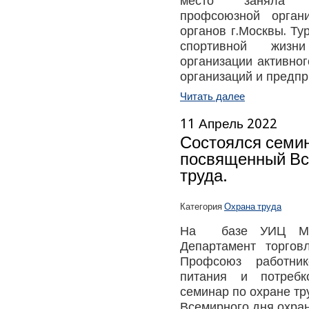
место заняла к
профсоюзной орган
органов г.Москвы. Ту
спортивной жизн
организации активног
организаций и предпр
Читать далее
11 Апрель 2022
Состоялся семин
посвященный Вс
труда.
Категория
Охрана труда
На базе УИЦ МФП
Департамент торго
Профсоюз работник
питания и потребк
семинар по охране тр
Всемирного дня охран