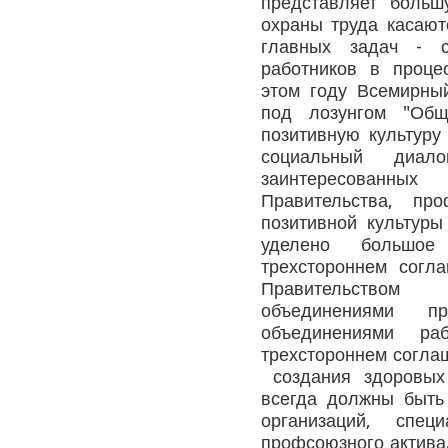
представляет больш
охраны труда касают
главных задач - с
работников в проце
этом году Всемирны
под лозунгом "Общ
позитивную культуру
социальный диал
заинтересованных
Правительства, пр
позитивной культуры
уделено большое
трехстороннем согла
Правительство
объединениями п
объединениями ра
трехстороннем соглаш
создания здоровых
всегда должны быть
организаций, спец
профсоюзного актива.