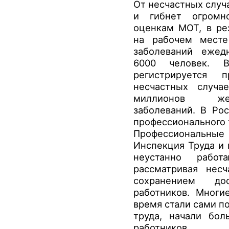
От несчастных случ
и гибнет огромн
оценкам МОТ, в ре
на рабочем месте
заболеваний ежед
6000 человек. 
регистрируется 
несчастных случа
миллионов жер
заболеваний. В Ро
профессионального 
Профессиональны
Инспекция Труда и
неустанно работ
рассматривая нес
сохранением до
работников. Многи
время стали сами п
труда, начали бол
работников.