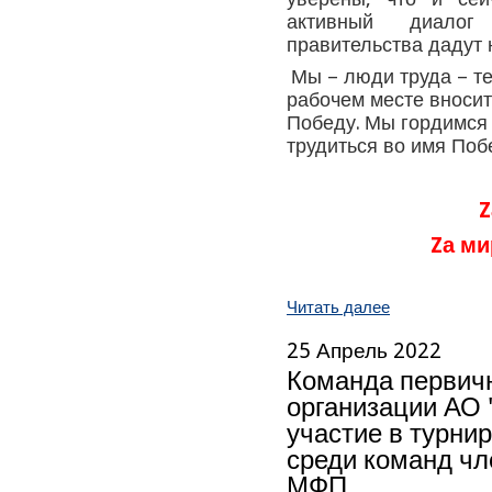
активный диалог
правительства дадут 
Мы – люди труда – те
рабочем месте вноси
Победу.
Мы гордимся 
трудиться во имя По
Z
Zа ми
Читать далее
25 Апрель 2022
Команда первич
организации АО 
участие в турни
среди команд чл
МФП.