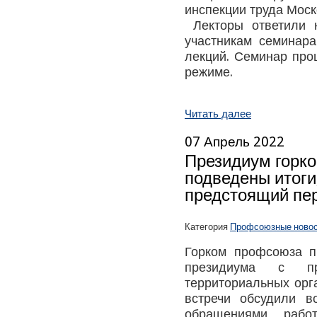
инспекции труда Мос
Лекторы ответили 
участникам семинар
лекций. Семинар про
режиме.
Читать далее
07 Апрель 2022
Президиум горк
подведены итоги
предстоящий пе
Категория
Профсоюзные ново
Горком профсоюза п
президиума с пр
территориальных орг
встречи обсудили 
обращениями рабо